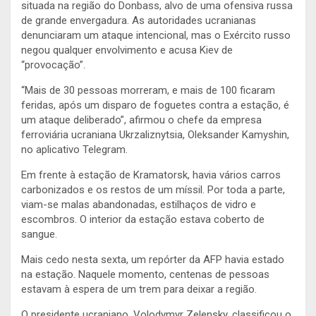
situada na região do Donbass, alvo de uma ofensiva russa
de grande envergadura. As autoridades ucranianas
denunciaram um ataque intencional, mas o Exército russo
negou qualquer envolvimento e acusa Kiev de
“provocação”.
“Mais de 30 pessoas morreram, e mais de 100 ficaram
feridas, após um disparo de foguetes contra a estação, é
um ataque deliberado”, afirmou o chefe da empresa
ferroviária ucraniana Ukrzaliznytsia, Oleksander Kamyshin,
no aplicativo Telegram.
Em frente à estação de Kramatorsk, havia vários carros
carbonizados e os restos de um míssil. Por toda a parte,
viam-se malas abandonadas, estilhaços de vidro e
escombros. O interior da estação estava coberto de
sangue.
Mais cedo nesta sexta, um repórter da AFP havia estado
na estação. Naquele momento, centenas de pessoas
estavam à espera de um trem para deixar a região.
O presidente ucraniano, Volodymyr Zelensky, classificou o