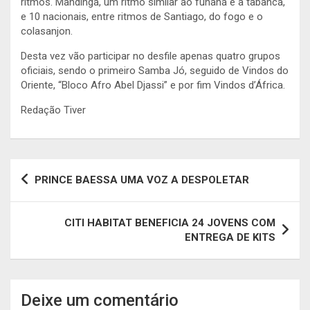
ritmos. Mandinga, um ritmo similar ao funaná e a tabanca,
e 10 nacionais, entre ritmos de Santiago, do fogo e o
colasanjon.
Desta vez vão participar no desfile apenas quatro grupos
oficiais, sendo o primeiro Samba Jó, seguido de Vindos do
Oriente, “Bloco Afro Abel Djassi” e por fim Vindos d’África.
Redação Tiver
Navegação
PRINCE BAESSA UMA VOZ A DESPOLETAR
de
artigos
CITI HABITAT BENEFICIA 24 JOVENS COM
ENTREGA DE KITS
Deixe um comentário