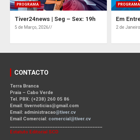
PROGRAMA
PROGRAMA
Tiver24news | Seg – Sex: 19h
Em Entre
5 de Março, 2026
/
2 de Janeiro
CONTACTO
Terra Branca
Praia – Cabo Verde
Tel. PBX: (+238) 260 05 86
Email: tivernoticias@gmail.com
Email: administracao
@tiver.cv
Email Comercial:
comercial@tiver.cv
_____________________________________
Estatuto Editorial SCD