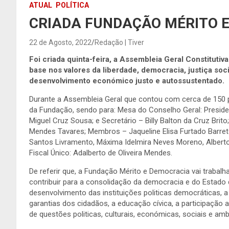
ATUAL
POLÍTICA
CRIADA FUNDAÇÃO MÉRITO 
22 de Agosto, 2022
Redação | Tiver
Foi criada quinta-feira, a Assembleia Geral Constituti
base nos valores da liberdade, democracia, justiça so
desenvolvimento económico justo e autossustentado.
Durante a Assembleia Geral que contou com cerca de 150 
da Fundação, sendo para: Mesa do Conselho Geral: Preside
Miguel Cruz Sousa; e Secretário – Billy Balton da Cruz Br
Mendes Tavares; Membros – Jaqueline Elisa Furtado Barre
Santos Livramento, Máxima Idelmira Neves Moreno, Alberto
Fiscal Único: Adalberto de Oliveira Mendes.
De referir que, a Fundação Mérito e Democracia vai trabalh
contribuir para a consolidação da democracia e do Estado 
desenvolvimento das instituições politicas democráticas, a 
garantias dos cidadãos, a educação cívica, a participação a
de questões politicas, culturais, económicas, sociais e amb