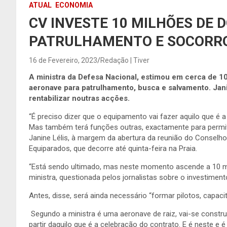
ATUAL
ECONOMIA
CV INVESTE 10 MILHÕES DE 
PATRULHAMENTO E SOCORR
16 de Fevereiro, 2023
Redação | Tiver
A ministra da Defesa Nacional, estimou em cerca de 10
aeronave para patrulhamento, busca e salvamento. Jani
rentabilizar noutras acções.
“É preciso dizer que o equipamento vai fazer aquilo que é a
Mas também terá funções outras, exactamente para permitir 
Janine Lélis, à margem da abertura da reunião do Conselh
Equiparados, que decorre até quinta-feira na Praia.
“Está sendo ultimado, mas neste momento ascende a 10 mil
ministra, questionada pelos jornalistas sobre o investiment
Antes, disse, será ainda necessário “formar pilotos, capac
Segundo a ministra é uma aeronave de raiz, vai-se constru
partir daquilo que é a celebração do contrato. E é neste e