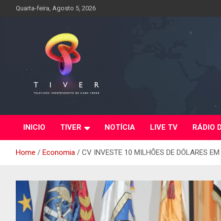
Skip
Quarta-feira, Agosto 5, 2026
to
content
INICIO
TIVER
NOTÍCIA
LIVE TV
RÁDIO 
Home
Economia
CV INVESTE 10 MILHÕES DE DÓLARES E