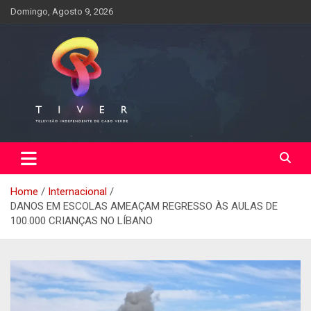
Skip
Domingo, Agosto 9, 2026
to
content
Home
Internacional
DANOS EM ESCOLAS AMEAÇAM REGRESSO ÀS AULAS DE
100.000 CRIANÇAS NO LÍBANO