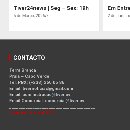
Tiver24news | Seg – Sex: 19h
Em Entre
5 de Março, 2026
/
2 de Janeiro
CONTACTO
Terra Branca
Praia – Cabo Verde
Tel. PBX: (+238) 260 05 86
Email: tivernoticias@gmail.com
Email: administracao
@tiver.cv
Email Comercial:
comercial@tiver.cv
_____________________________________
Estatuto Editorial SCD