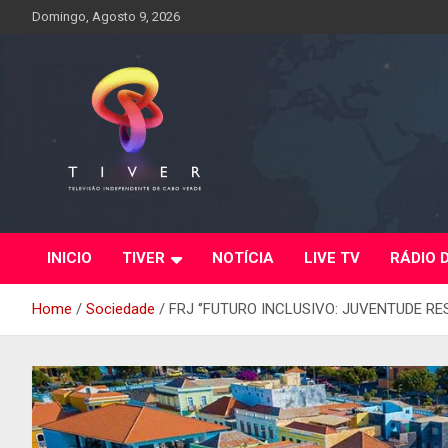
Skip
Domingo, Agosto 9, 2026
to
content
INICIO
TIVER
NOTÍCIA
LIVE TV
RÁDIO 
Home
Sociedade
FRJ ‘’FUTURO INCLUSIVO: JUVENTUDE RES