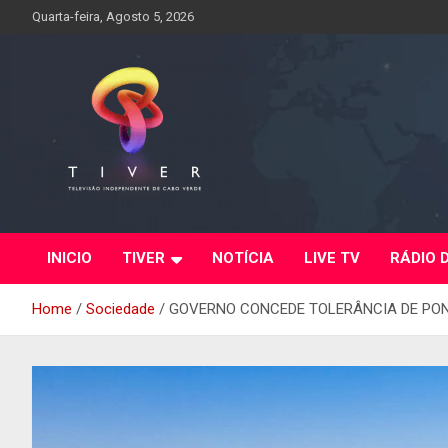
Skip
Quarta-feira, Agosto 5, 2026
to
content
INICIO
TIVER
NOTÍCIA
LIVE TV
RÁDIO 
Home
Sociedade
GOVERNO CONCEDE TOLERÂNCIA DE PO