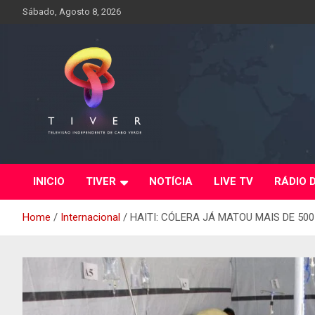
Skip
Sábado, Agosto 8, 2026
to
content
INICIO
TIVER
NOTÍCIA
LIVE TV
RÁDIO 
Home
Internacional
HAITI: CÓLERA JÁ MATOU MAIS DE 50