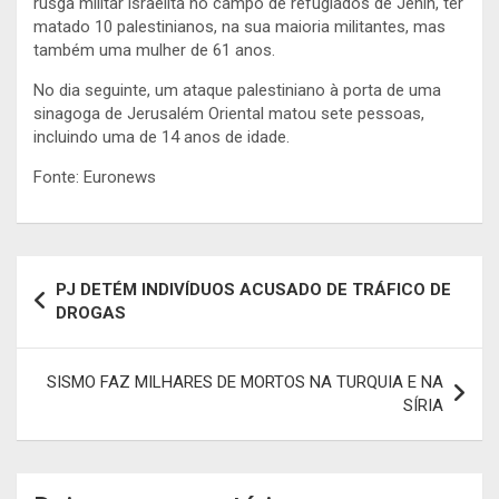
rusga militar israelita no campo de refugiados de Jenin, ter
matado 10 palestinianos, na sua maioria militantes, mas
também uma mulher de 61 anos.
No dia seguinte, um ataque palestiniano à porta de uma
sinagoga de Jerusalém Oriental matou sete pessoas,
incluindo uma de 14 anos de idade.
Fonte: Euronews
Navegação
PJ DETÉM INDIVÍDUOS ACUSADO DE TRÁFICO DE
de
DROGAS
artigos
SISMO FAZ MILHARES DE MORTOS NA TURQUIA E NA
SÍRIA