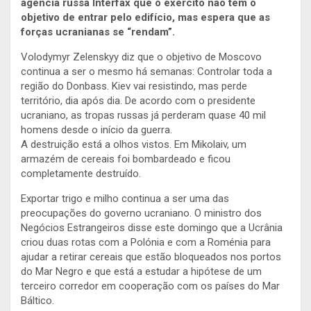
agência russa Interfax que o exército não tem o
objetivo de entrar pelo edifício, mas espera que as
forças ucranianas se “rendam”.
Volodymyr Zelenskyy diz que o objetivo de Moscovo
continua a ser o mesmo há semanas: Controlar toda a
região do Donbass. Kiev vai resistindo, mas perde
território, dia após dia. De acordo com o presidente
ucraniano, as tropas russas já perderam quase 40 mil
homens desde o início da guerra.
A destruição está a olhos vistos. Em Mikolaiv, um
armazém de cereais foi bombardeado e ficou
completamente destruído.
Exportar trigo e milho continua a ser uma das
preocupações do governo ucraniano. O ministro dos
Negócios Estrangeiros disse este domingo que a Ucrânia
criou duas rotas com a Polónia e com a Roménia para
ajudar a retirar cereais que estão bloqueados nos portos
do Mar Negro e que está a estudar a hipótese de um
terceiro corredor em cooperação com os países do Mar
Báltico.