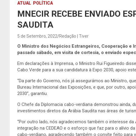
ATUAL
POLÍTICA
MNECIR RECEBE ENVIADO ESP
SAUDITA
5 de Setembro, 2022
Redação | Tiver
O Ministro dos Negócios Estrangeiros, Cooperação e I
passado sábado, em visita de cortesia, o enviado especi
Em declarações à Imprensa, o Ministro Rui Figueiredo disse
Cabo Verde para a sua candidatura à Expo 2030, apoio este
“Da parte do Governo, nós já assegurámos ao Ministro, que,
Bureau Internacional das Exposições, e que, por outro, ap
2030”, garantiu.
O Chefe da Diplomacia cabo-verdiana demonstrou ainda, dur
investimentos diretos da Arábia Saudita nas áreas de turi
“Por outro lado, nós agradecemos também o interesse da 
integração na CEDEAO e o esforço que faz para o alívio da 
cabo-verdiano, agradecendo também o convite feito para vis