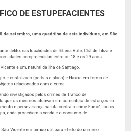
FICO DE ESTUPEFACIENTES
 30 de setembro, uma quadrilha de seis indivíduos, em São
ante delito, nas localidades de Ribeira Bote, Chã de Tiliza e
, com idades compreendidas entre os 18 e os 29 anos
Vicente e um, natural da Ilha de Santiago.
ó e cristalizado (pedras e placa) e Haxixe em forma de
 objetos relacionados com o crime.
sendo investigados pelos crimes de Tráfico de
urado que os mesmos atuavam em comunhão de esforços em
imento e perseverança na luta contra o crime Fumo”, locais
apa, onde procediam a venda e o consumo de
São Vicente em tempo útil, para efeito do primeiro