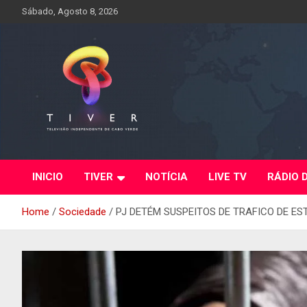
Skip
Sábado, Agosto 8, 2026
to
content
INICIO
TIVER
NOTÍCIA
LIVE TV
RÁDIO 
Home
Sociedade
PJ DETÉM SUSPEITOS DE TRAFICO DE E