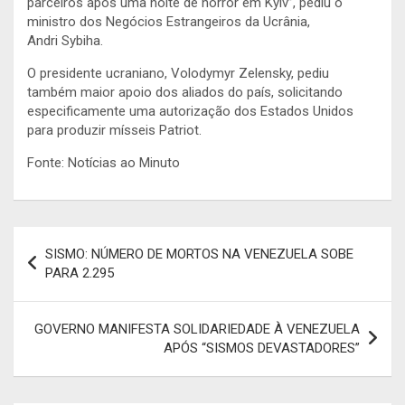
parceiros após uma noite de horror em Kyiv”, pediu o
ministro dos Negócios Estrangeiros da Ucrânia,
Andri Sybiha.
O presidente ucraniano, Volodymyr Zelensky, pediu
também maior apoio dos aliados do país, solicitando
especificamente uma autorização dos Estados Unidos
para produzir mísseis Patriot.
Fonte: Notícias ao Minuto
Navegação
SISMO: NÚMERO DE MORTOS NA VENEZUELA SOBE
de
PARA 2.295
artigos
GOVERNO MANIFESTA SOLIDARIEDADE À VENEZUELA
APÓS “SISMOS DEVASTADORES”