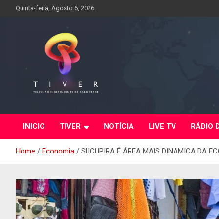
Skip
Quinta-feira, Agosto 6, 2026
to
content
INICIO
TIVER
NOTÍCIA
LIVE TV
RÁDIO 
Home
Economia
SUCUPIRA É ÁREA MAIS DINAMICA DA E