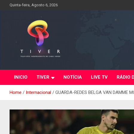
Skip
Quinta-feira, Agosto 6, 2026
to
content
INICIO
TIVER
NOTÍCIA
LIVE TV
RÁDIO 
Home
Internacional
GUARDA-REDES BELGA VAN DAMME MO