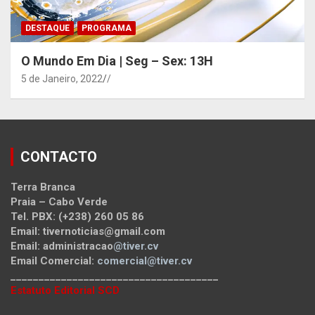
DESTAQUE
PROGRAMA
O Mundo Em Dia | Seg – Sex: 13H
5 de Janeiro, 2022
/
CONTACTO
Terra Branca
Praia – Cabo Verde
Tel. PBX: (+238) 260 05 86
Email: tivernoticias@gmail.com
Email: administracao
@tiver.cv
Email Comercial:
comercial@tiver.cv
_____________________________________
Estatuto Editorial SCD